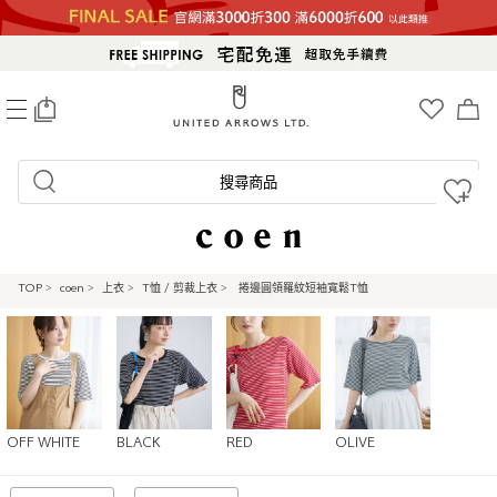
0
搜尋商品
TOP
>
coen
>
上衣
>
T恤 / 剪裁上衣
>
捲邊圓領羅紋短袖寬鬆T恤
OFF WHITE
BLACK
RED
OLIVE