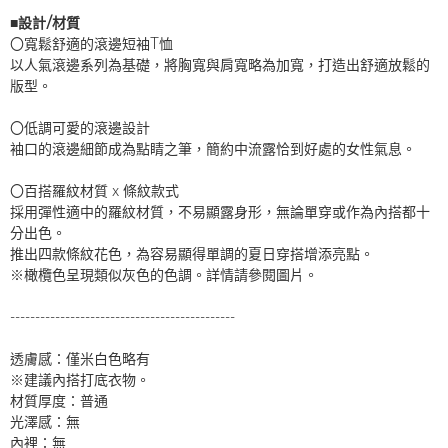
■設計/材質
〇寬鬆舒適的滾邊短袖T恤
以人氣滾邊系列為基礎，將胸寬與肩寬略為加寬，打造出舒適放鬆的
版型。
〇低調可愛的滾邊設計
袖口的滾邊細節成為點睛之筆，簡約中流露恰到好處的女性氣息。
〇百搭羅紋材質 x 條紋款式
採用彈性適中的羅紋材質，不易顯露身形，無論單穿或作為內搭都十
分出色。
推出四款條紋花色，為容易顯得單調的夏日穿搭增添亮點。
※橄欖色呈現類似灰色的色調。詳情請參閱圖片。
---------------------------------------------
透膚感：僅米白色略有
※建議內搭打底衣物。
材質厚度：普通
光澤感：無
內裡：無