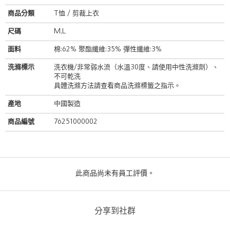
商品分類
T恤 / 剪裁上衣
尺碼
M,L
面料
棉:62% 聚酯纖維:35% 彈性纖維:3%
洗滌標示
洗衣機/非常弱水流（水溫30度、請使用中性洗滌劑）、
不可乾洗
具體洗滌方法請查看商品洗滌標籤之指示。
產地
中國製造
商品編號
76251000002
此商品尚未有員工評價。
分享到社群