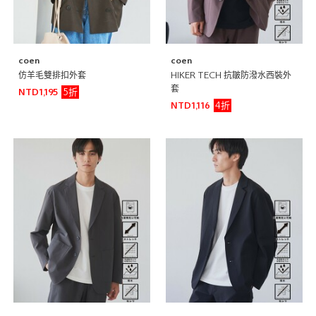
coen
coen
仿羊毛雙排扣外套
HIKER TECH 抗皺防潑水西裝外
套
5折
NTD1,195
4折
NTD1,116