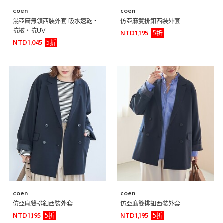
coen
coen
混亞麻無領西裝外套 吸水速乾・
仿亞麻雙排釦西裝外套
抗皺・抗UV
5折
NTD1,195
5折
NTD1,045
coen
coen
仿亞麻雙排釦西裝外套
仿亞麻雙排釦西裝外套
5折
5折
NTD1,195
NTD1,195