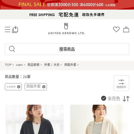
0
搜尋商品
TOP
>
coen
>
商品檢索
>
外套 / 大衣
>
西裝外套
>
商品數量：26筆
coen
西裝外套
篩選條件
全花色