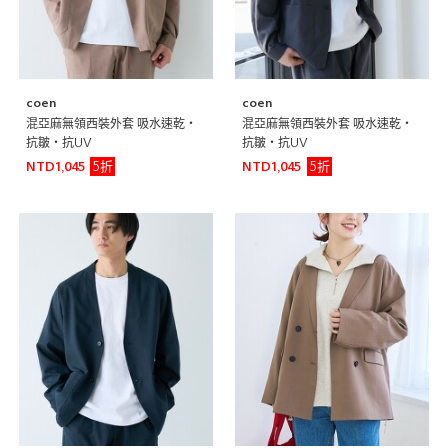
coen
coen
混亞麻無領西裝外套 吸水速乾・
混亞麻無領西裝外套 吸水速乾・
抗皺・抗UV
抗皺・抗UV
5折
5折
NTD1,045
NTD1,045