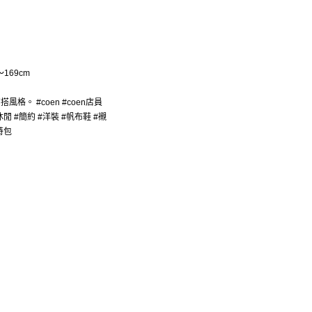
169cm
夏穿搭風格。 #coen #coen店員
閒 #簡約 #洋裝 #帆布鞋 #襯
特包