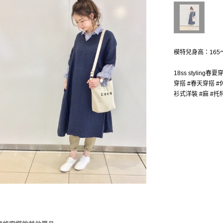
模特兒身高：165〜
18ss styling春
穿搭 #春天穿搭 #休
衫式洋裝 #麻 #托