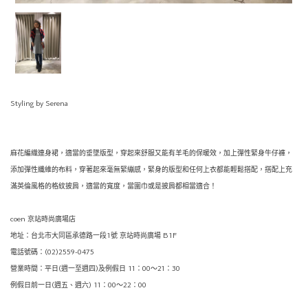
Styling by Serena
麻花編織連身裙，適當的垂墜版型，穿起來舒服又能有羊毛的保暖效，加上彈性緊身牛仔褲，
添加彈性纖維的布料，穿著起來毫無緊繃感，緊身的版型和任何上衣都能輕鬆搭配，搭配上充
滿英倫風格的格紋披肩，適當的寬度，當圍巾或是披肩都相當適合！
coen 京站時尚廣場店
地址：台北市大同區承德路一段1號 京站時尚廣場 B1F
電話號碼：(02)2559-0475
營業時間：平日(週一至週四)及例假日 11：00〜21：30
例假日前一日(週五、週六) 11：00〜22：00