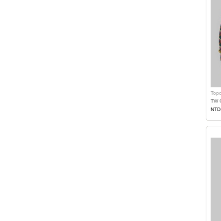
Topo
TW 
NTD