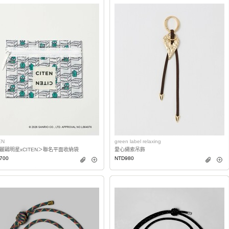
EN
green label relaxing
麗鷗明星xCITEN＞聯名平面收納袋
愛心繩索吊飾
700
NTD980