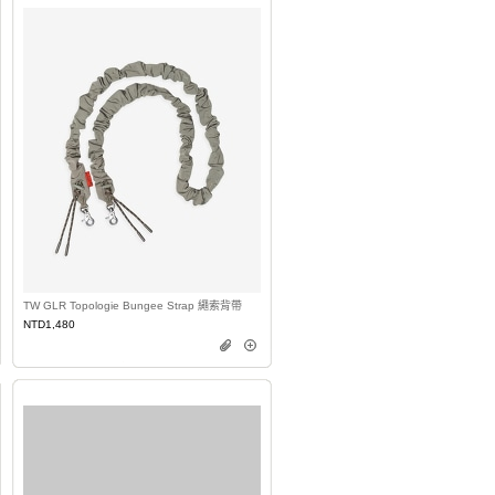
TW GLR Topologie Bungee Strap 繩索背帶
NTD1,480