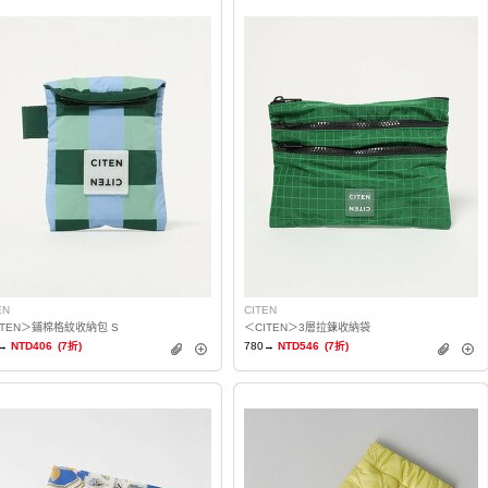
EN
CITEN
ITEN＞鋪棉格紋收納包 S
＜CITEN＞3層拉鍊收納袋
→
NTD406
(7折)
780→
NTD546
(7折)