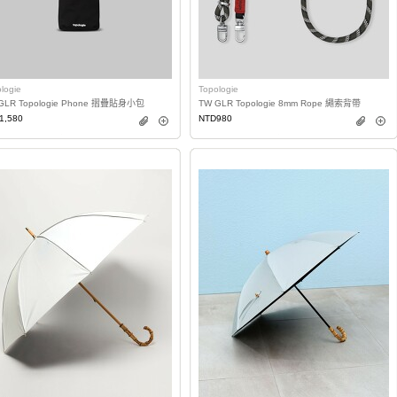
logie
Topologie
GLR Topologie Phone 摺疊貼身小包
TW GLR Topologie 8mm Rope 繩索背帶
1,580
NTD980