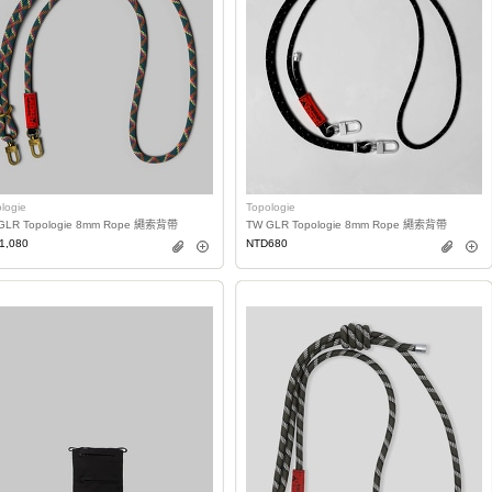
logie
Topologie
GLR Topologie 8mm Rope 繩索背帶
TW GLR Topologie 8mm Rope 繩索背帶
1,080
NTD680