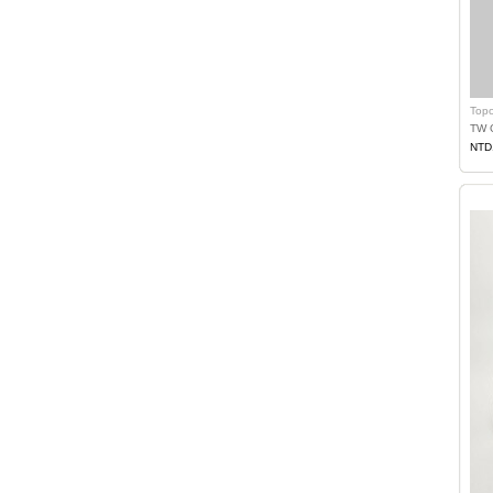
Topo
TW 
NTD