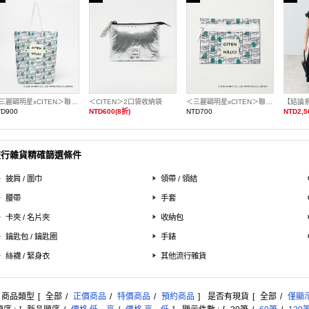
＜三麗鷗明星xCITEN＞聯名捲捲收納托特包
＜CITEN＞2口袋收納袋
＜三麗鷗明星xCITEN＞聯名平面收納袋
【結論
TD900
NTD600(8折)
NTD700
NTD2,5
流行雜貨精確篩選條件
披肩 / 圍巾
領帶 / 領結
腰帶
手套
卡夾 / 名片夾
收納包
鑰匙包 / 鑰匙圈
手錶
絲襪 / 緊身衣
其他流行雜貨
: 商品類型
[
全部
/
正價商品
/
特價商品
/
預約商品
]
是否有現貨
[
全部
/
僅顯