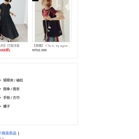
系列】打摺洋裝
【預購】＜To b. by agnes b.聯名＞托特包
68(6折)
NTD2,580
領帶夾 / 袖扣
雨傘 / 雨衣
手帕 / 方巾
襪子
示現貨商品
]