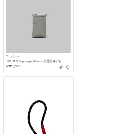
Topologie
TW GLR Topologie Phone 摺疊貼身小包
NTD1,380