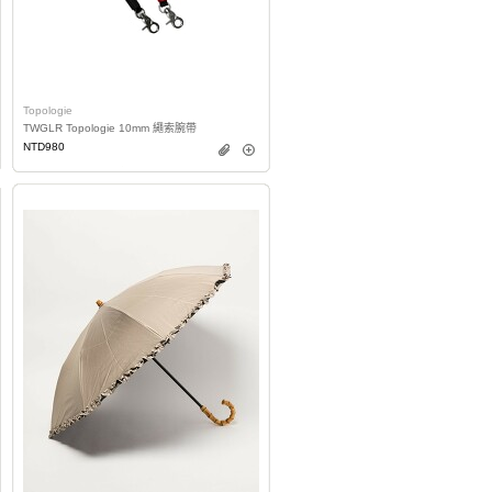
Topologie
TWGLR Topologie 10mm 繩索腕帶
NTD980