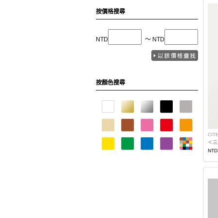
按價格搜尋
NTD
〜 NTD
按顏色搜尋
CIT
＜三
NTD