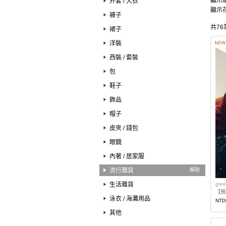
顯示順
外套 / 大衣
顯示花
褲子
共76
裙子
洋裝
西裝 / 套裝
包
鞋子
飾品
帽子
皮夾 / 錢包
眼鏡
內著 / 居家服
流行雜貨
解除
生活雜貨
gree
【預購
泳衣 / 海灘用品
NTD
其他