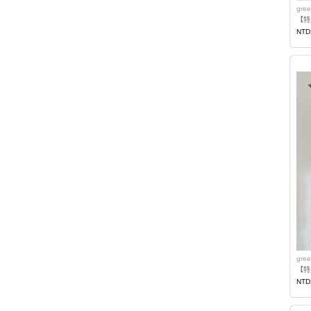
gree
【特
NTD
gree
NTD