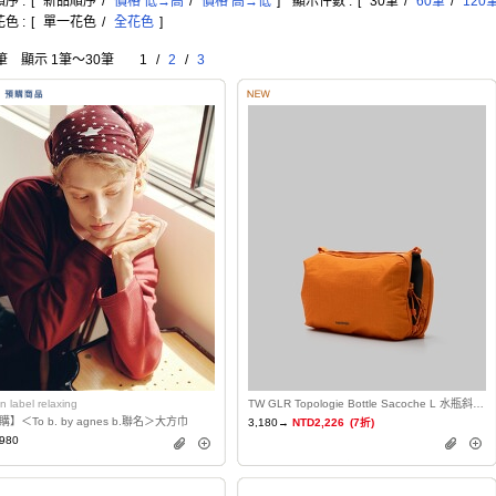
序 :
[
新品順序
/
價格 低→高
/
價格 高→低
]
顯示件數 :
[
30筆
/
60筆
/
120
色 :
[
單一花色
/
全花色
]
筆 顯示 1筆〜30筆
1
/
2
/
3
n label relaxing
TW GLR Topologie Bottle Sacoche L 水瓶斜背包
】＜To b. by agnes b.聯名＞大方巾
3,180→
NTD2,226
(7折)
980