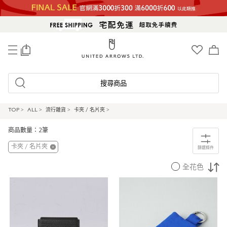
0
搜尋商品
TOP
>
ALL
>
流行雜貨
>
卡夾 / 名片夾
>
商品數量：2筆
卡夾 / 名片夾
篩選條件
全花色