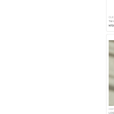
CLE
TW 
NTD
coe
LO