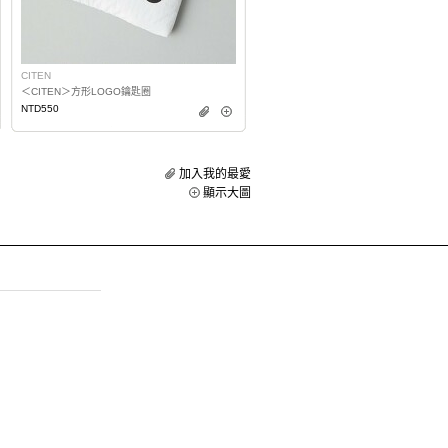
CITEN
＜CITEN＞方形LOGO鑰匙圈
NTD550
加入我的最愛
顯示大圖