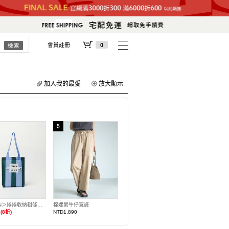
會員註冊
0
加入我的最愛
放大顯示
＜CITEN＞捲捲收納粗條紋托特包S
棉嫘縈牛仔寬褲
(8折)
NTD1,890