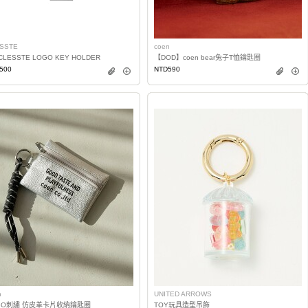
SSTE
coen
CLESSTE LOGO KEY HOLDER
【DOD】coen bear兔子T恤鑰匙圈
500
NTD590
n
UNITED ARROWS
GO刺繡 仿皮革卡片收納鑰匙圈
TOY玩具造型吊飾