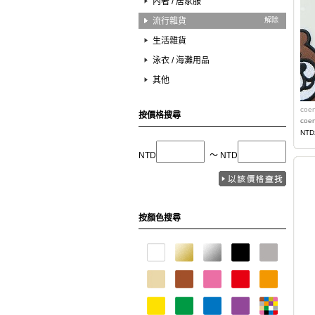
內著 / 居家服
流行雜貨
解除
生活雜貨
泳衣 / 海灘用品
其他
coe
按價格搜尋
coe
NTD
NTD
〜 NTD
按顏色搜尋