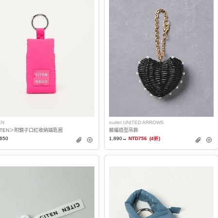
EN
outlet UNITED ARROWS
ITEN＞附鏡子口紅收納鑰匙圈
藤編造型吊飾
650
1,890→
NTD756
(4折)