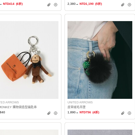
→
NTD414
(6折)
2,380→
NTD1,190
(5折)
TED ARROWS
UNITED ARROWS
 MONKEY 購物袋造型鑰匙串
皮草絨毛吊墜
840
1,890→
NTD756
(4折)