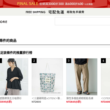
條件的商品
滿足該條件的推薦排行榜
感開襟領五分袖罩衫
＜三麗鷗明星xCITEN＞聯名捲捲收納托特包
彈性多機能網眼輕鬆長褲
D595(5折)
NTD900
NTD845(5折)
NTD480