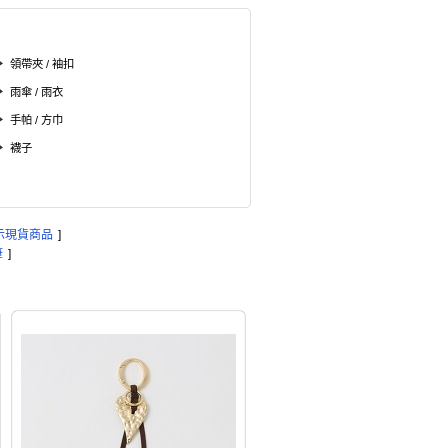
領帶夾 / 袖扣
雨傘 / 雨衣
手帕 / 方巾
襪子
示現貨商品
]
筆
]