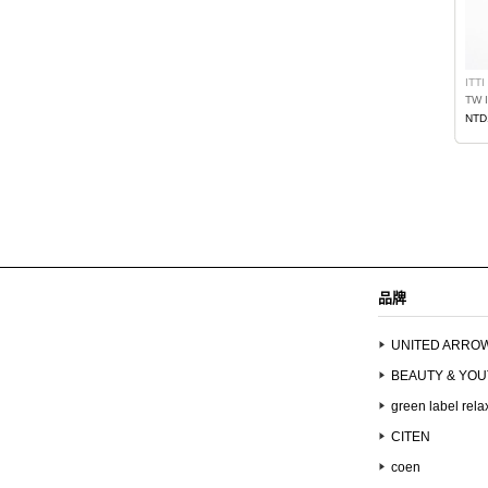
ITTI
TW 
NTD
品牌
UNITED ARRO
BEAUTY & YO
green label rela
CITEN
coen