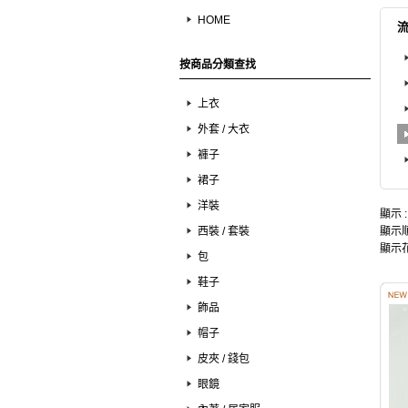
HOME
按商品分類查找
上衣
外套 / 大衣
褲子
裙子
洋裝
顯示 
西裝 / 套裝
顯示順
顯示花
包
鞋子
飾品
帽子
皮夾 / 錢包
眼鏡