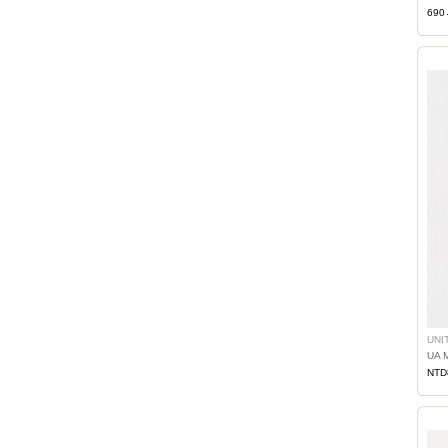
690
UNI
UA
NTD