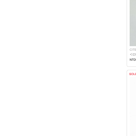
CIT
＜C
NTD