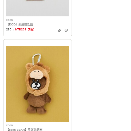
coen
【DOD】刺繡鑰匙圈
290→
NTD203
(7折)
coen
【coen BEAR】幸運鑰匙圈