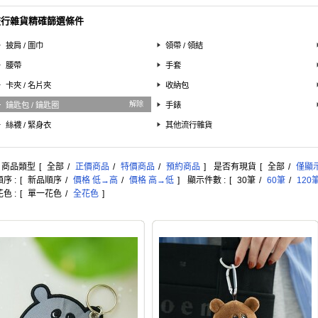
流行雜貨精確篩選條件
披肩 / 圍巾
領帶 / 領結
腰帶
手套
卡夾 / 名片夾
收納包
解除
鑰匙包 / 鑰匙圈
手錶
絲襪 / 緊身衣
其他流行雜貨
: 商品類型
[
全部
/
正價商品
/
特價商品
/
預約商品
]
是否有現貨
[
全部
/
僅顯
序 :
[
新品順序
/
價格 低→高
/
價格 高→低
]
顯示件數 :
[
30筆
/
60筆
/
120
色 :
[
單一花色
/
全花色
]