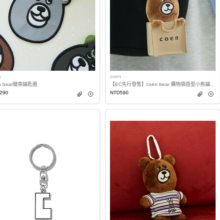
n
coen
n bear徽章鑰匙圈
【EC先行發售】coen bear 購物袋造型小熊鑰匙圈
290
NTD590