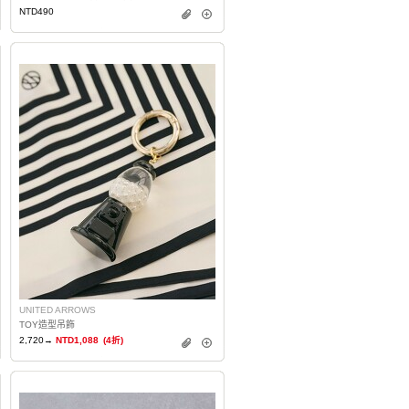
NTD490
UNITED ARROWS
TOY造型吊飾
2,720→
NTD1,088
(4折)