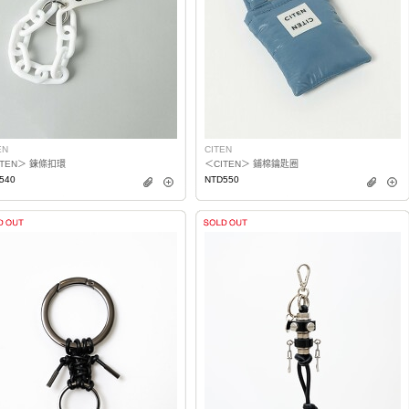
EN
CITEN
ITEN＞ 鍊條扣環
＜CITEN＞ 鋪棉鑰匙圈
540
NTD550