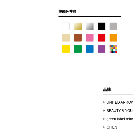
按顏色搜尋
品牌
UNITED ARRO
BEAUTY & YO
green label rela
CITEN