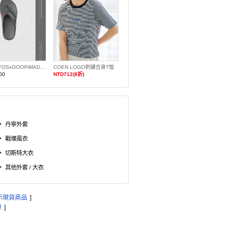
TW OOFOSxGOOPiMADE Ooriginal男段**一色限購一件**
COEN LOGO刺繡合身T恤
00
NTD712(8折)
丹寧外套
戰壕風衣
切斯特大衣
其他外套 / 大衣
示現貨商品
]
筆
]