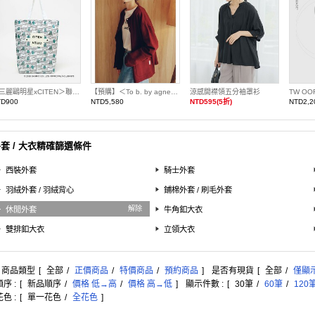
＜三麗鷗明星xCITEN＞聯名捲捲收納托特包
【預購】＜To b. by agnes b.聯名＞寬鬆開襟衫
涼感開襟領五分袖罩衫
TD900
NTD5,580
NTD595(5折)
NTD2,2
套 / 大衣精確篩選條件
西裝外套
騎士外套
羽絨外套 / 羽絨背心
鋪棉外套 / 刷毛外套
解除
休閒外套
牛角釦大衣
雙排釦大衣
立領大衣
: 商品類型
[
全部
/
正價商品
/
特價商品
/
預約商品
]
是否有現貨
[
全部
/
僅顯
序 :
[
新品順序
/
價格 低→高
/
價格 高→低
]
顯示件數 :
[
30筆
/
60筆
/
120
色 :
[
單一花色
/
全花色
]