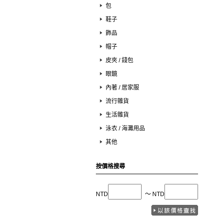
包
鞋子
飾品
帽子
皮夾 / 錢包
眼鏡
內著 / 居家服
流行雜貨
生活雜貨
泳衣 / 海灘用品
其他
按價格搜尋
NTD
〜 NTD