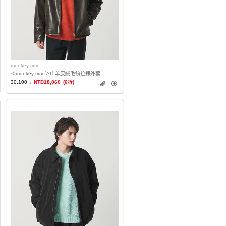
monkey time
＜monkey time＞山羊皮絨毛領拉鍊外套
30,100→
NTD18,060
(6折)