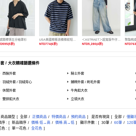
感開襟領五分袖罩衫
USA美國棉衝浪橫條紋短袖T恤
＜ASTRAET＞超寬版牛仔褲 日本製
聚酯桃
D595(5折)
NTD774(6折)
NTD5,280(4折)
NTD763
套 / 大衣精確篩選條件
西裝外套
騎士外套
羽絨外套 / 羽絨背心
鋪棉外套 / 刷毛外套
休閒外套
牛角釦大衣
雙排釦大衣
立領大衣
: 商品類型
[
全部
/
正價商品
/
特價商品
/
預約商品
]
是否有現貨
[
全部
/
僅顯
序 :
[
新品順序
/
價格 低→高
/
價格 高→低
]
顯示件數 :
[
30筆
/
60筆
/
120
色 :
[
單一花色
/
全花色
]