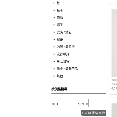
包
鞋子
飾品
帽子
皮夾 / 錢包
眼鏡
內著 / 居家服
流行雜貨
生活雜貨
泳衣 / 海灘用品
其他
mon
＜m
6,6
按價格搜尋
NTD
〜 NTD