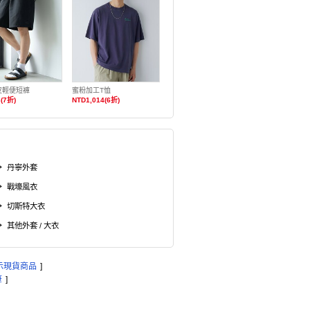
皮輕便短褲
蜜粉加工T恤
(7折)
NTD1,014(6折)
丹寧外套
戰壕風衣
切斯特大衣
其他外套 / 大衣
示現貨商品
]
筆
]