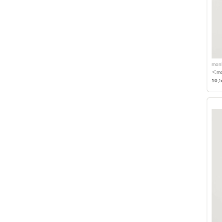
mon
＜m
10,