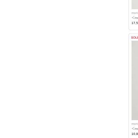
mon
＜m
17,
mon
＜m
10,