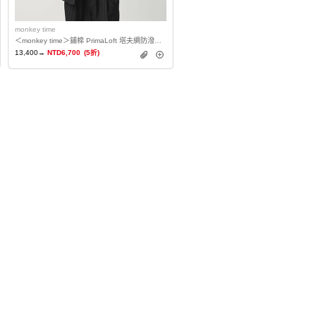
monkey time
＜monkey time＞鋪棉 PrimaLoft 塔夫綢防潑水外套
13,400→
NTD6,700
(5折)