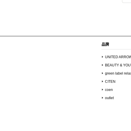
品牌
UNITED ARRO
BEAUTY & YO
green label rela
CITEN
coen
outlet