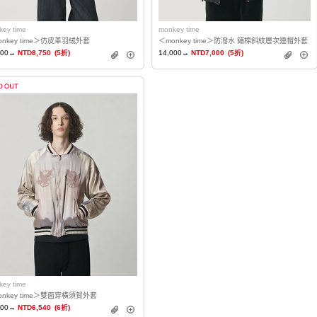
key time
monkey time
onkey time＞仿皮革羽絨外套
＜monkey time＞防潑水 鋪棉斜紋層次連帽外套
500→
NTD8,750
(5折)
14,000→
NTD7,000
(5折)
key time
onkey time＞雙面穿橫須賀外套
900→
NTD6,540
(6折)