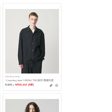
monkey time
＜monkey time＞RENU TRO系列 教練外套
6,620→
NTD3,310
(5折)