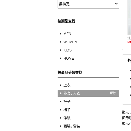
按類型查找
MEN
涼
WOMEN
NT
KIDS
HOME
外
按商品分類查找
上衣
外套 / 大衣
解除
褲子
裙子
顯示 
洋裝
顯示順
顯示花
西裝 / 套裝