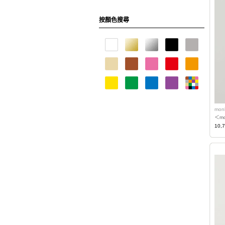
按顏色搜尋
mon
＜m
10,