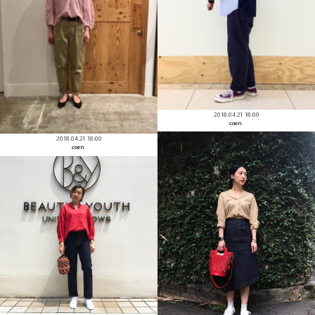
2018.04.21 18:00
coen
2018.04.21 18:00
coen