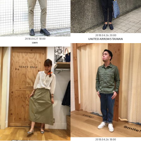
2018.04.26 20:00
2018.04.27 18:00
UNITED ARROWS TAIWAN
coen
2018.04.26 18:00