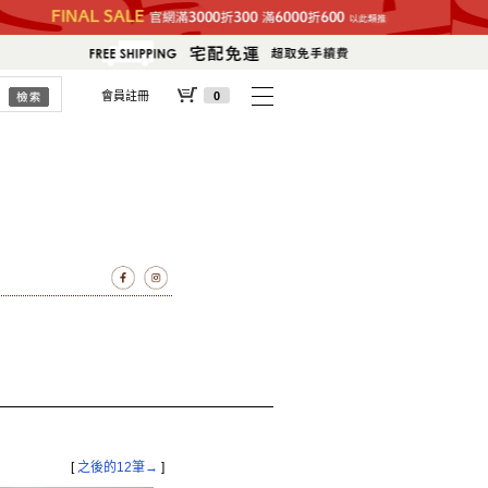
會員註冊
0
[
之後的12筆→
]