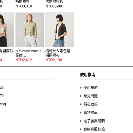
衫…
袖開襟衫
透膚開襟衫
0
NTD3,310
NTD7,590
膚開襟衫
＜Steven Alan＞
橫條紋＆素色連
羅紋…
帽開襟衫
4
NTD2,412
NTD2,190
使用指南
WS
使用規約
UTH
常見問題
xing
隱私政策
購物指南
電子發票說明
聯絡客服信箱