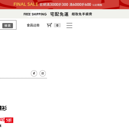
會員註冊
0
襟衫
45
5折
t