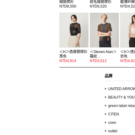
線開襟衫
結毛線開襟衫
龍薄紗襯
NTD8,500
NTD6,520
NTD4,52
＜H＞透膚開襟衫
＜Steven Alan＞
＜H＞透
黑色
羅紋…
杏色
NTD4,914
NTD3,012
NTD4,91
品牌
UNITED ARRO
BEAUTY & YO
green label rela
CITEN
coen
outlet