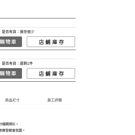
是否有貨：庫存很少
是否有貨：還剩1件
商品尺寸
員工評價
針織開襟衫。
添摩登都會氛圍。