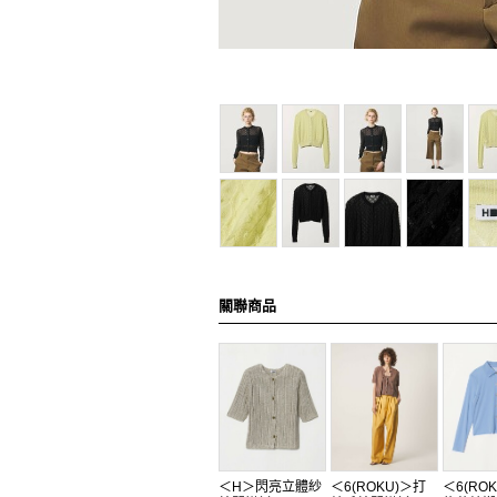
關聯商品
＜H＞閃亮立體紗
＜6(ROKU)＞打
＜6(RO