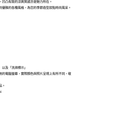
，凹凸有致的涼爽質感亦是魅力所在。
到優雅的各種風格，為您的季節造型妝點時尚風采。
」以及「洗滌標示」
用的電腦螢幕，實際顏色與照片呈現上有所不同，敬
品。
N