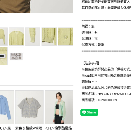
棉質尼龍的輕柔乾爽膚觸舒適宜人
其百搭的存在感，能廣泛融入休閒
============================
內裡：無
透明感：有
光澤感：無
保養方式：乾洗
============================
【注意事項】
※使用前請詳閱商品的「保養方式
※商品照片可能會因為光線或是使
請諒解。。
※以商品單品照片的色澤最接近實
商品名稱：HW C/NY OPNWK CG
商品編號：16281000039
KU)＞尼
素色＆格紋V領短
＜H＞棉聚酯纖維