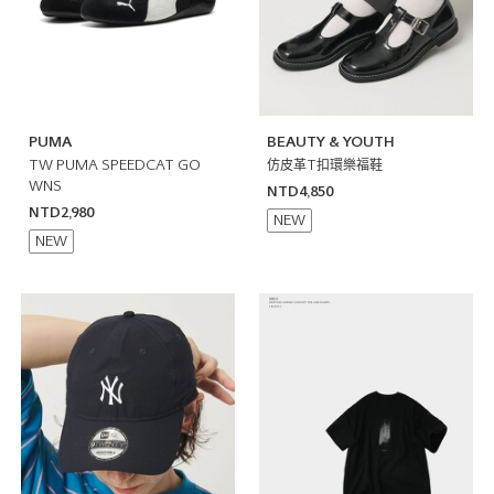
PUMA
BEAUTY & YOUTH
TW PUMA SPEEDCAT GO
仿皮革T扣環樂福鞋
WNS
NTD4,850
NTD2,980
NEW
NEW