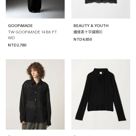
GOOPiMADE
BEAUTY & YOUTH
TW GOOPiMADE 14 BK PT
纖維素十字繡襯衫
WD
NTD4,850
NTD2,780