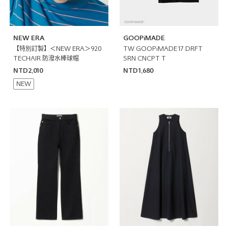
NEW ERA
GOOPiMADE
【特別訂製】＜NEW ERA＞920
TW GOOPiMADE17 DRFT
TECHAIR 防潑水棒球帽
SRN CNCPT T
NTD2,010
NTD1,680
NEW