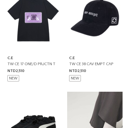
C.E
C.E
TW CE 17 ONE/D PRJCTN T
TW CE 38 CAV EMPT CAP
NTD2,510
NTD2,510
NEW
NEW