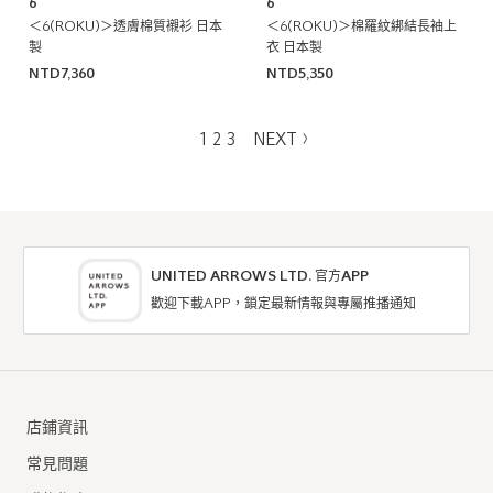
6
6
＜6(ROKU)＞透膚棉質襯衫 日本
＜6(ROKU)＞棉羅紋綁結長袖上
製
衣 日本製
NTD7,360
NTD5,350
1
2
3
NEXT
UNITED ARROWS LTD. 官方APP
歡迎下載APP，鎖定最新情報與專屬推播通知
店鋪資訊
常見問題