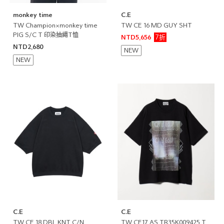
monkey time
C.E
TW Champion×monkey time
TW CE 16 MD GUY SHT
PIG S/C T 印染抽繩T恤
7折
NTD5,656
NTD2,680
NEW
NEW
C.E
C.E
TW CE 18 DBL KNT C/N
TW CE17 AS TR35K009425 T