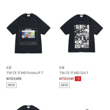
C.E
C.E
TW CE 17 MD Petitio/P T
TW CE 17 MD GUI T
7折
NTD3,070
NTD2,149
NEW
NEW