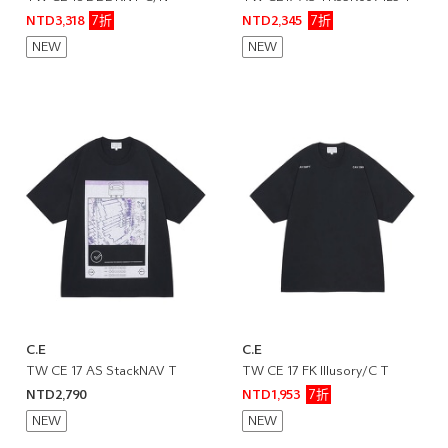
7折
7折
NTD3,318
NTD2,345
NEW
NEW
C.E
C.E
TW CE 17 AS StackNAV T
TW CE 17 FK Illusory/C T
7折
NTD2,790
NTD1,953
NEW
NEW