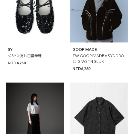
SY
GOOPiMADE
＜SY＞亮片芭蕾舞鞋
TW GOOPiMADE x SYNDRO
25 G WSTN SL JK
NTD4,250
NTD6,280