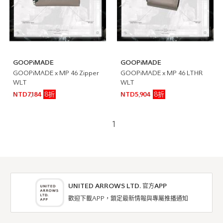
GOOPiMADE
GOOPiMADE
GOOPiMADE x MP 46 Zipper
GOOPiMADE x MP 46 LTHR
WLT
WLT
8折
8折
NTD7,184
NTD5,904
1
UNITED ARROWS LTD. 官方APP
歡迎下載APP，鎖定最新情報與專屬推播通知