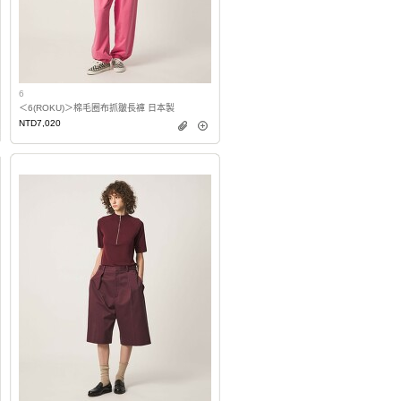
6
＜6(ROKU)＞棉毛圈布抓皺長褲 日本製
NTD7,020