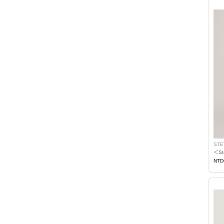
STE
＜S
NTD