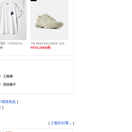
【特別訂製】＜POPEYE＞胸前LOGO印花T恤
TW NEW BALANCE U190679Y GORE-TEX
80
NTD3,288(6折)
工裝褲
其他褲子
示現貨商品
]
筆
]
[
之後的30筆→
]