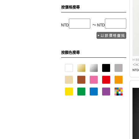
按價格搜尋
NTD
〜 NTD
按顏色搜尋
H B
＜H
NTD