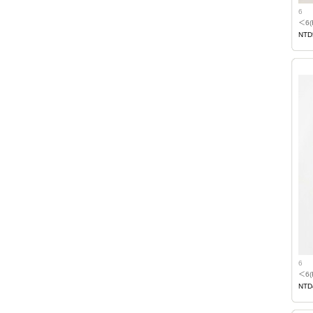
6
＜6
NTD
6
＜6
NTD