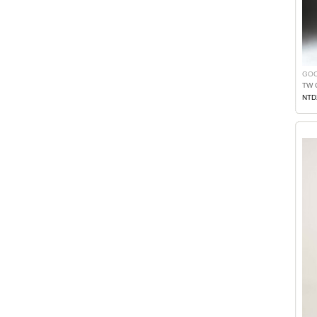
GOO
TW 
NTD