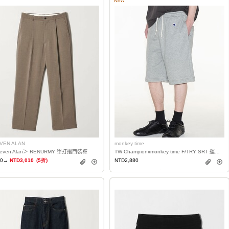
VEN ALAN
monkey time
even Alan＞ RENURMY 單打摺西裝褲
TW Championxmonkey time F/TRY SRT 運動短褲
20→
NTD3,010
(5折)
NTD2,880