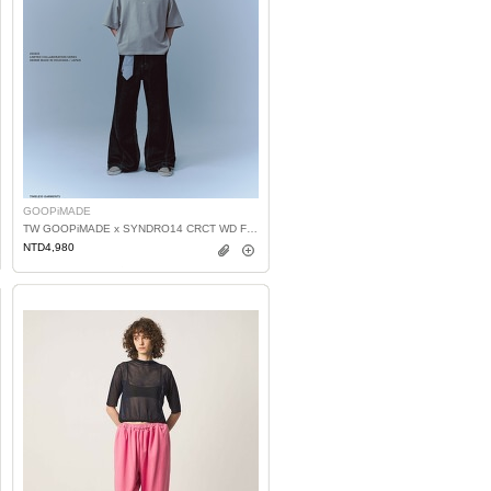
GOOPiMADE
TW GOOPiMADE x SYNDRO14 CRCT WD FLR J
NTD4,980