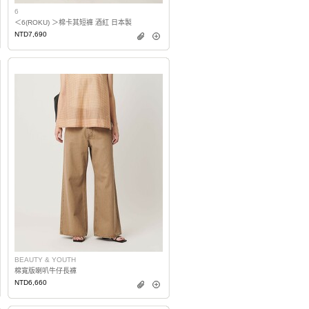
6
＜6(ROKU) ＞棉卡其短褲 酒紅 日本製
NTD7,690
BEAUTY & YOUTH
棉寬版喇叭牛仔長褲
NTD6,660