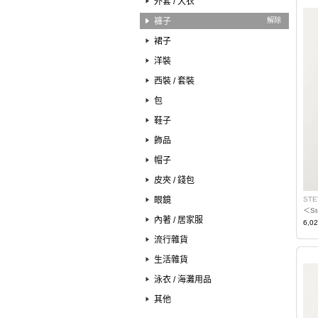
外套 / 大衣
褲子
解除
裙子
洋裝
西裝 / 套裝
包
鞋子
飾品
帽子
皮夾 / 錢包
眼鏡
STE
＜St
內著 / 居家服
6,0
流行雜貨
生活雜貨
泳衣 / 海灘用品
其他