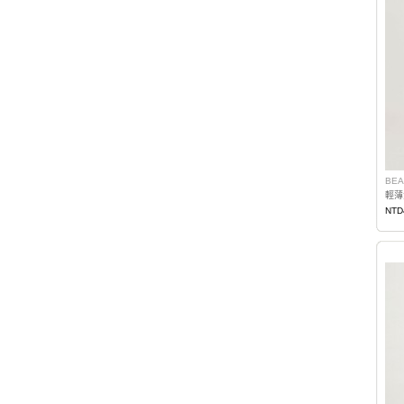
BEA
輕薄
NTD