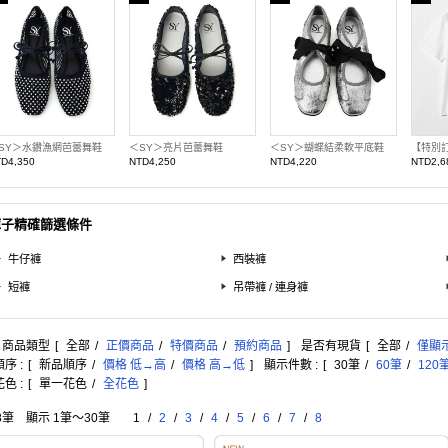
SY＞水鑽漁網芭蕾舞鞋
＜SY＞亮片芭蕾舞鞋
＜SY＞蝴蝶結柔軟平底鞋
D4,350
NTD4,250
NTD4,220
NTD2,6
褲子精確篩選條件
牛仔褲
西裝褲
短褲
吊帶褲 / 連身褲
: 商品類型
[
全部
/
正價商品
/
特價商品
/
預約商品
]
是否有現貨
[
全部
/
僅顯
序 :
[
新品順序
/
價格 低→高
/
價格 高→低
]
顯示件數 :
[
30筆
/
60筆
/
120
色 :
[
單一花色
/
全花色
]
8筆 顯示 1筆〜30筆
1
/
2
/
3
/
4
/
5
/
6
/
7
/
8