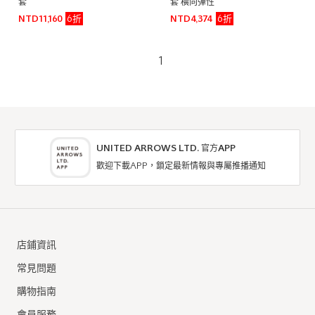
套
套 橫向彈性
6折
6折
NTD11,160
NTD4,374
1
UNITED ARROWS LTD. 官方APP
歡迎下載APP，鎖定最新情報與專屬推播通知
店鋪資訊
常見問題
購物指南