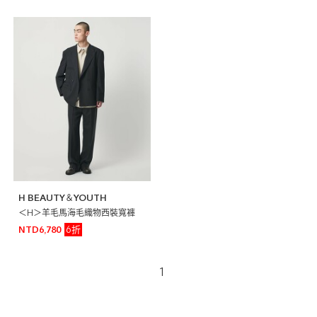
H BEAUTY＆YOUTH
＜H＞羊毛馬海毛織物西裝寬褲
6折
NTD6,780
1