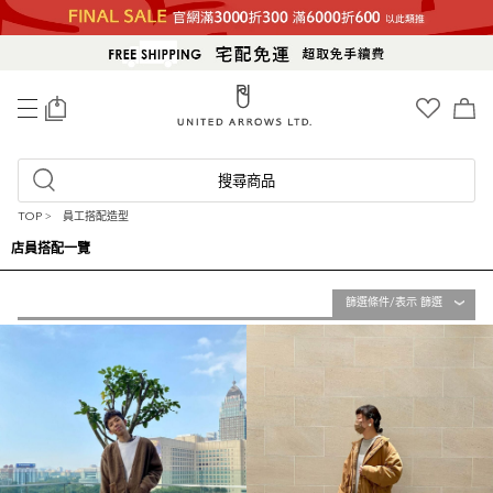
0
搜尋商品
TOP
>
員工搭配造型
店員搭配一覽
篩選條件/表示 篩選