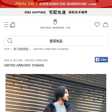
0
搜尋商品
TOP
>
員工搭配造型
>
UNITED ARROWS TAIWAN
2018.12.20 0:00 : UNITED ARROWS
UNITED ARROWS TAIWAN