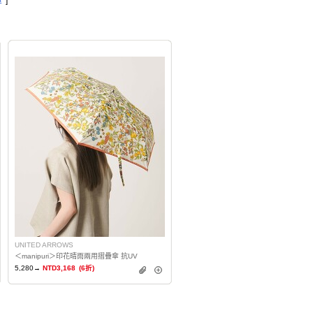
筆
]
UNITED ARROWS
＜manipuri＞印花晴雨兩用摺疊傘 抗UV
5,280→
NTD3,168
(6折)