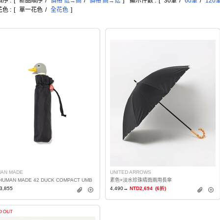
序 :
[
新品順序
/
價格 低→高
/
價格 高→低
]
顯示件數 :
[
30筆
/
60筆
/
120
色 :
[
單一花色
/
全花色
]
AN MADE
UNITED ARROWS
HUMAN MADE 42 DUCK COMPACT UMB
素色×淡水珍珠晴雨兩用長傘
3,855
4,490→
NTD2,694
(6折)