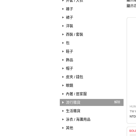
顯示順
外套 / 大衣
顯示花
褲子
裙子
洋裝
西裝 / 套裝
包
鞋子
飾品
帽子
皮夾 / 錢包
眼鏡
內著 / 居家服
流行雜貨
解除
HUM
生活雜貨
TW 
NTD
泳衣 / 海灘用品
其他