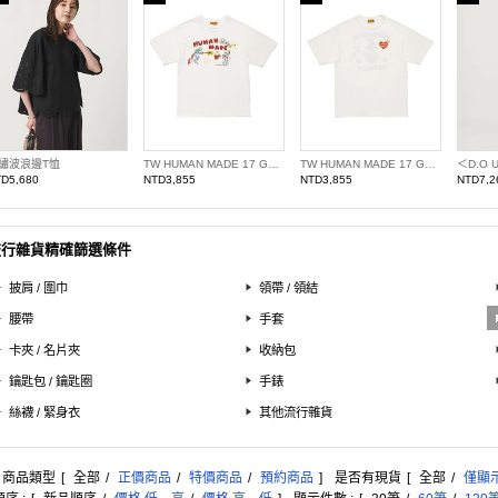
繡波浪邊T恤
TW HUMAN MADE 17 GRAPHIC T13
TW HUMAN MADE 17 GRAPHIC T9
D5,680
NTD3,855
NTD3,855
NTD7,2
流行雜貨精確篩選條件
披肩 / 圍巾
領帶 / 領結
腰帶
手套
卡夾 / 名片夾
收納包
鑰匙包 / 鑰匙圈
手錶
絲襪 / 緊身衣
其他流行雜貨
: 商品類型
[
全部
/
正價商品
/
特價商品
/
預約商品
]
是否有現貨
[
全部
/
僅顯