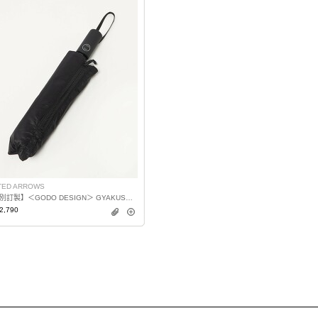
TED ARROWS
【特別訂製】＜GODO DESIGN＞ GYAKUSOL LIGHT摺疊傘
2,790