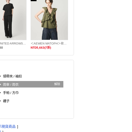
＜D.O UNITED ARROWS BY DAISUKE OBANA for WOMEN＞雙摺寬褲 日本製
＜AEWEN MATOPH＞荷葉邊前交叉無袖罩衫
60
NTD5,663(7折)
領帶夾 / 袖扣
解除
雨傘 / 雨衣
手帕 / 方巾
襪子
示現貨商品
]