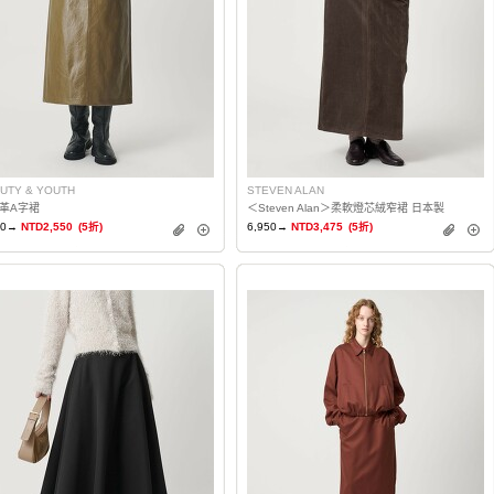
UTY & YOUTH
STEVEN ALAN
革A字裙
＜Steven Alan＞柔軟燈芯絨窄裙 日本製
00→
NTD2,550
(5折)
6,950→
NTD3,475
(5折)