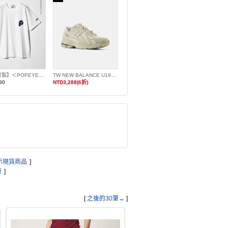
【特別訂製】＜POPEYE＞胸前LOGO印花T恤
TW NEW BALANCE U190679Y GORE-TEX
80
NTD3,288(6折)
示現貨商品
]
筆
]
[
之後的30筆→
]