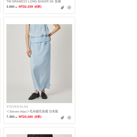
TW GRAMICCI LONG BAKER SK 長裙
3,680→
NTD2,208
(6折)
STEVEN ALAN
＜Steven Alan＞花朵緹花長裙 日本製
7,360→
NTD3,680
(5折)