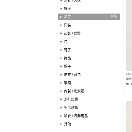
外套 / 大衣
褲子
裙子
解除
洋裝
西裝 / 套裝
包
鞋子
飾品
帽子
皮夾 / 錢包
BEA
嫘縈
眼鏡
NTD
內著 / 居家服
流行雜貨
生活雜貨
泳衣 / 海灘用品
其他