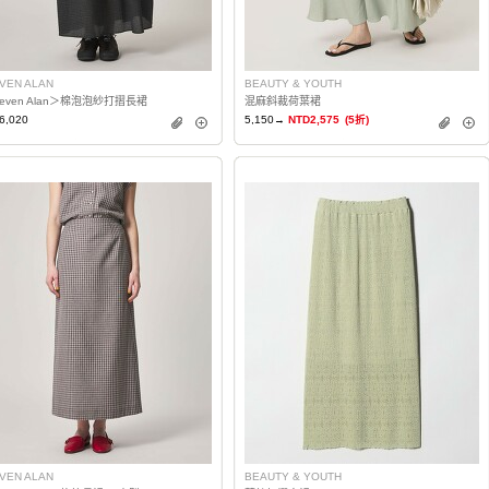
VEN ALAN
BEAUTY & YOUTH
teven Alan＞棉泡泡紗打摺長裙
混麻斜裁荷葉裙
6,020
5,150→
NTD2,575
(5折)
VEN ALAN
BEAUTY & YOUTH