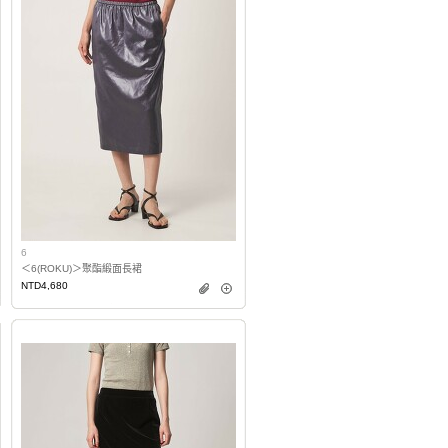
6
＜6(ROKU)＞聚酯緞面長裙
NTD4,680