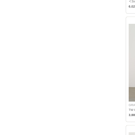
＜S
6,0
GRA
TW 
3,8