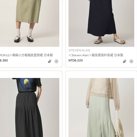
STEVEN ALAN
(ROKU)＞棉麻小方格格紋直筒裙 日本製
＜Steven Alan＞緞背喬其紗長裙 日本製
8,360
NTD6,020