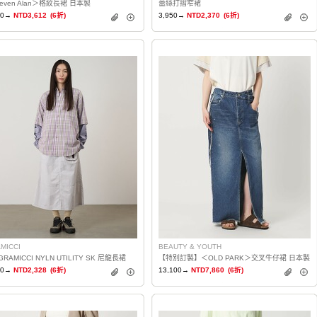
teven Alan＞格紋長裙 日本製
蕾絲打摺窄裙
20→
NTD3,612
(6折)
3,950→
NTD2,370
(6折)
MICCI
BEAUTY & YOUTH
GRAMICCI NYLN UTILITY SK 尼龍長裙
【特別訂製】＜OLD PARK＞交叉牛仔裙 日本製
80→
NTD2,328
(6折)
13,100→
NTD7,860
(6折)