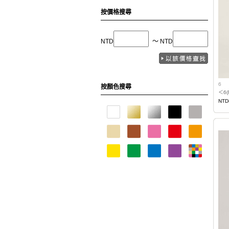
按價格搜尋
NTD
〜 NTD
6
按顏色搜尋
＜6
NTD