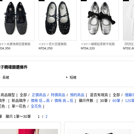
SY＞水鑽漁網芭蕾舞鞋
＜SY＞亮片芭蕾舞鞋
＜SY＞蝴蝶結柔軟平底鞋
D4,350
NTD4,250
NTD4,220
NTD2,6
裙子精確篩選條件
長裙
短裙
: 商品類型
[
全部
/
正價商品
/
特價商品
/
預約商品
]
是否有現貨
[
全部
/
僅顯
序 :
[
新品順序
/
價格 低→高
/
價格 高→低
]
顯示件數 :
[
30筆
/
60筆
/
120
色 :
[
單一花色
/
全花色
]
筆 顯示 1筆〜30筆
1
/
2