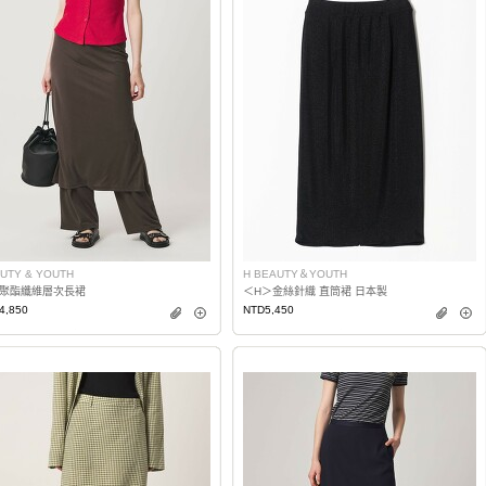
UTY & YOUTH
H BEAUTY＆YOUTH
聚酯纖維層次長裙
＜H＞金絲針織 直筒裙 日本製
4,850
NTD5,450