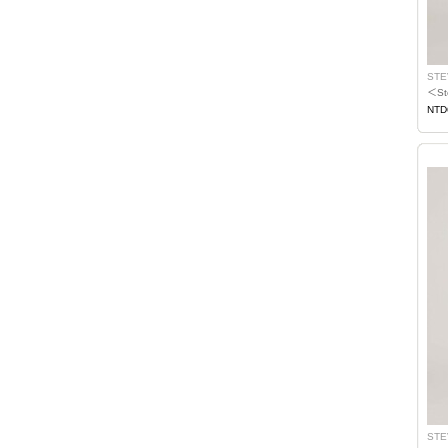
STE
＜S
NTD
STE