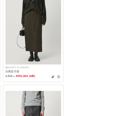
BEAUTY & YOUTH
仿麂皮I字裙
4,510→
NTD1,804
(4折)