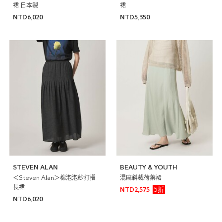
裙 日本製
裙
NTD6,020
NTD5,350
STEVEN ALAN
BEAUTY & YOUTH
＜Steven Alan＞棉泡泡紗打摺
混麻斜裁荷葉裙
長裙
5折
NTD2,575
NTD6,020