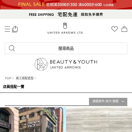
0
搜尋商品
TOP
>
員工搭配造型
>
店員搭配一覽
篩選條件/表示 篩選